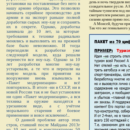
день и ночь твердили ви
установки на поставленные без него в
созидательное русло. А 
нашу армию образцы. Это позволяло
тайным туннелем под ни
начинать серийное производство для
смотрителем римских дор
армии и на экспорт раньше полной
силами армии прямо пос
доработки сырых ноу-хау и сохранять
А Моисей, будучи приём
их в секрете. Однако, доработка
Так что же гениального
занимала до 10 лет, за которые
требования к технике радикально
менялись и выполнить их на прежней
базе было невозможно. И тогда
переходили к разработке уже
следующей модели, куда решали
перенести все ноу-хау. Однако за 10
лет разработки многие ноу-хау
устаревали, а те что и перешли на
новую модель при принятии на
вооружение вновь изымались в
«Пакет модернизации» и всё
повторялось. В итоге -ни в СССР, ни в
новой России так и не был установлен
ни один «Пакет модернизации», а вся
техника и оружие находятся в
урезанном виде, а с учётом
морального старения её боевое
применение и вовсе исключено!..
О данной проблеме автор этих
строк, ставший после Майдана 2013г
на 10 лет ещё и конструктором 50