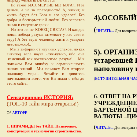
награду -ЖИЗНЬ ВЕЧНУЮ!
Но такое БЕССМЕРТИЕ БЕЗ БОГА!.. И за
деньги, а не за праведность! А, значит, и
жизнь будет без Бога и его идеалов! Без
4).ОСОБЫЙ
добра и бескорыстной любви! Без запретов
на зло и смертные грехи...
(
Но это ли не КОНЕЦ СВЕТА?!. И каждая
ЧИТАТЬ...
Для возврата н
новая победа разума затмевает у нас свет и
веру! А без веры человеку жить и умирать
невозможно!..
Мы в эйфории от научных успехов, но как
5). ОРГАН
антипод вере наука -лже-кумир, ибо она
устаревшей
-каменный век космического разума!.. Мы
покажем Вам ошибку и ограниченность
наполовину 
наших знаний... Мы покажем Вам вторую
половину мира... Читайте и дивитесь
ничтожности всего, что Вы знали о нём до
ВСТУПИТЕЛЬНАЯ ЧА
(
этого сайта:
6.
ОТВЕТ НА 
Сенсационная ИСТОРИЯ:
УЧРЕЖДЕНИЕ
(ТОП-10 тайн мира открыты!)
БАРТЕРНОЙ Ц
Об
АВТОРЕ
...
ВАЛЮТЫ –ЦИ
(
1. ПИРАМИДЫ без ТАЙН. Назначение,
ЧИТАТЬ...
Для возврата н
конструкция и технологии строительства.