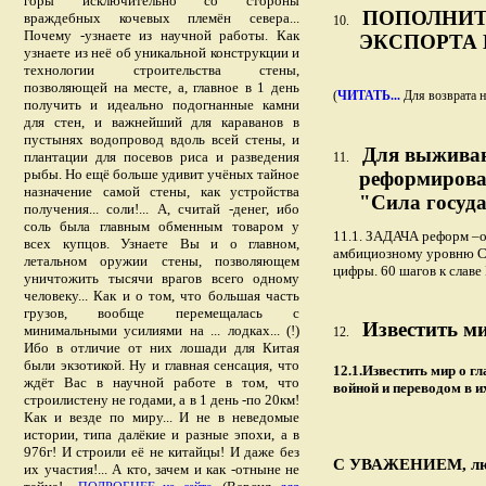
горы исключительно со стороны
ПОПОЛНИТЬ 
враждебных кочевых племён севера...
10.
Почему -узнаете из научной работы. Как
ЭКСПОРТА 
узнаете из неё об уникальной конструкции и
технологии строительства стены,
позволяющей на месте, а, главное в 1 день
(
ЧИТАТЬ...
Для возврата н
получить и идеально подогнанные камни
для стен, и важнейший для караванов в
пустынях водопровод вдоль всей стены, и
Для выживан
плантации для посевов риса и разведения
11.
рыбы. Но ещё больше удивит учёных тайное
реформирован
назначение самой стены, как устройства
"Сила госуда
получения... соли!... А, считай -денег, ибо
соль была главным обменным товаром у
11.1. ЗАДАЧА реформ –о
всех купцов. Узнаете Вы и о главном,
амбициозному уровню США
летальном оружии стены, позволяющем
цифры. 60 шагов к славе
уничтожить тысячи врагов всего одному
человеку... Как и о том, что большая часть
грузов, вообще перемещалась с
Известить ми
минимальными усилиями на ... лодках... (!)
12.
Ибо в отличие от них лошади для Китая
были экзотикой. Ну и главная сенсация, что
12.1.Известить мир о г
ждёт Вас в научной работе в том, что
войной и переводом в и
строилистену не годами, а в 1 день -по 20км!
Как и везде по миру... И не в неведомые
истории, типа далёкие и разные эпохи, а в
976г! И строили её не китайцы! И даже без
С УВАЖЕНИЕМ, люб
их участия!... А кто, зачем и как -отныне не