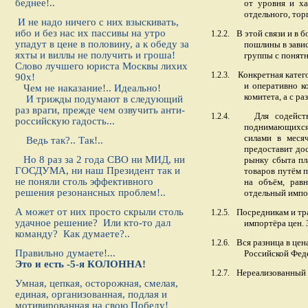
беднее!..
от уровня и ха
отдельного, тор
И не надо ничего с них взыскивать,
ибо и без нас их пассивы на утро
В этой связи и в 
1.2.2.
упадут в цене в половину, а к обеду за
пошлины в завис
яхты и виллы не получить и гроша!
группы с понят
Слово лучшего юриста Москвы лихих
Конкретная катег
1.2.3.
90х!
и оперативно к
Чем не наказание!.. Идеально!
комитета, а с р
И трижды подумают в следующий
раз враги, прежде чем озвучить анти-
Для содейст
1.2.4.
российскую гадость...
поднимающихся 
силами в меся
Ведь так?.. Так!..
предоставит до
Но 8 раз за 2 года СВО ни МИД, ни
рынку сбыта пл
ГОСДУМА, ни наш Президент так и
товаров путём 
не поняли столь эффективного
на объём, рав
решения резонансных проблем!..
отдельный импо
А может от них просто скрыли столь
Посредникам и тр
1.2.5.
удачное решение? Или кто-то дал
импортёра цен.
команду? Как думаете?..
Вся разница в це
1.2.6.
Правильно думаете!...
Российской Феде
Это и есть -5-я КОЛОННА!
Нереализованный 
1.2.7.
Умная, цепкая, осторожная, смелая,
единая, организованная, подлая и
мотивированная на свою Победу!