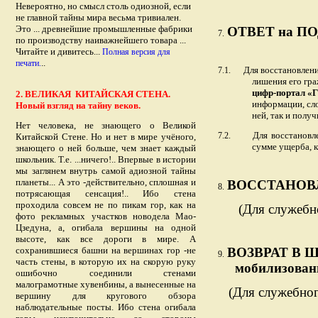
Невероятно, но смысл столь одиозной, если
не главной тайны мира весьма тривиален.
Это ... древнейшие промышленные фабрики
ОТВЕТ на П
7.
по производству наиважнейшего товара ...
Читайте и дивитесь...
Полная версия для
..
печати.
Для восстановлени
7.1.
лишения его гр
цифр-портал «
2. ВЕЛИКАЯ КИТАЙСКАЯ
СТЕНА.
информации, сло
Новый взгляд на тайну веков.
ней, так и полу
Нет человека, не знающего о Великой
Для восстановл
7.2.
Китайской Стене. Но и нет в мире учёного,
сумме ущерба, к
знающего о ней больше, чем знает каждый
школьник. Т.е. ...ничего!.. Впервые в истории
мы заглянем внутрь самой адиозной тайны
планеты... А это -действительно, сплошная и
ВОССТАНОВ
8.
потрясающая сенсация!.. Ибо стена
проходила совсем не по пикам гор, как на
(Для служебн
фото рекламных участков новодела Мао-
Цзедуна, а, огибала вершины на одной
высоте, как все дороги в мире. А
сохранившиеся башни на вершинах гор -не
ВОЗВРАТ В Ш
9.
часть стены, в которую их на скорую руку
мобилизован
ошибочно соединили стенами
малограмотные хувенбины, а вынесенные на
(Для служебног
вершину для кругового обзора
наблюдательные посты. Ибо стена огибала