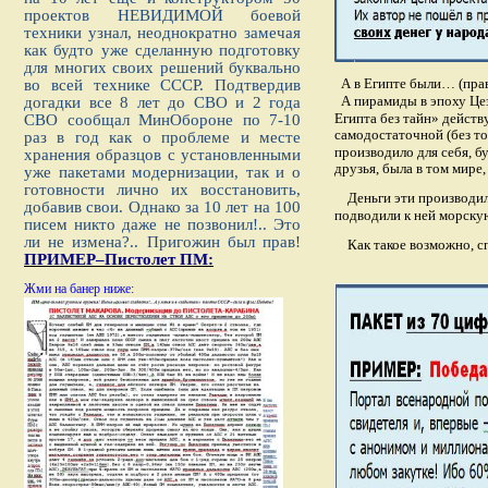
проектов НЕВИДИМОЙ боевой
техники узнал, неоднократно замечая
как будто уже сделанную подготовку
для многих своих решений буквально
А в Египте были… (пра
во всей технике СССР. Подтвердив
А пирамиды в эпоху Цез
догадки все 8 лет до СВО и 2 года
Египта без тайн» дейст
СВО сообщал МинОбороне по 7-10
самодостаточной (без то
раз в год как о проблеме и месте
производило для себя, бу
хранения образцов с установленными
друзья, была в том мире
уже пакетами модернизации, так и о
готовности лично их восстановить,
Деньги эти производил
добавив свои. Однако за 10 лет на 100
подводили к ней морскую 
писем никто даже не позвонил!.. Это
ли не измена?.. Пригожин был прав!
Как такое возможно, с
ПРИМЕР–Пистолет ПМ:
Жми на банер ниже: