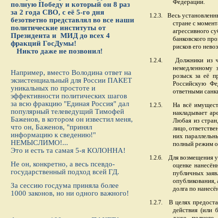
Федерации.
полную Победу и который он 8 раз
за 2 года СВО, с её 5-го дня
Весь установленн
1.2.3.
безответно представлял во все наши
стране с момент
политические институты от
агрессивного су
Президента и МИД до всех 4
банковского про
фракций ГосДумы!
рисков его невоз
Никто даже не позвонил!
Должники из ч
1.2.4.
немедленному 
Например, вместо Володина ответ на
розыск за её п
экзистенциальный для России ПАКЕТ
Российскую Фе
уникальных по простоте и
ответными санк
эффективности политических шагов
за всю фракцию "Единая Россия" дал
На всё имущест
1.2.5.
популярный телеведущий Тимофей
накладывает аре
Баженов, в котором он известил меня,
Любая из стран
что он, Баженов, "принял
лицо, ответстве
информацию к сведению!"
них параллельн
НЕМЫСЛИМО!...
полный режим о
Это и есть та самая 5-я КОЛОННА!
Для возмещения у
1.2.6.
Не он, конкретно, а весь псевдо-
оценке нанесён
государственный подход всей ГД.
публичных заяв
опубликования, 
За сессию госдума приняла более
долга по нанес
1000 законов, но ни одного важного!
В целях предост
1.2.7.
действия (или 
даже, полного