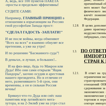
А, ведь, все 100 пунктов ПАКЕТА
причинённый ей
-просты и предельно эффективны!
него может быт
СУДИТЕ САМИ:
физического ли
влечёт пожизн
Например,
ГЛАВНЫЙ ПРИНЦИП
в
Федерации.
отношении к изрыгающим на Россию
гной русофобам Запада прост:
В целях дополни
1.2.8.
давно практику
"СДЕЛАЛ ГАДОСТЬ -ЗАПЛАТИ!"
недружественны
гибридных, спе
И не после войны, когда обменяют
"Всех на всех" и взаимно обнулят все
претензии, а уже на утро!
ПО ОТВЕТ
1.3.
И по решению "Басманного суда"!
ИМПОРТ
В деньгах, и лучше, в больших!..
СТРАН К
И на физ-лицо, будь то Макрон или
Дуда! Ибо они сами открыли "Ящик
В ответ на гр
1.2.1.
Пандоры", заочно осудив и арестовав
ограничения экс
нашего президента. Но в отличии от
стран-провок
него, разменявшего 5-й срок, они
отношений ООН
временны, а он и сильная Россия
сдерживания за
вечны!
экономических 
Брякнул что-то Дуда или снёс наш
экономические 
памятник мэр латвийского мега-
торговли и пер
хутора, и на 2-3млн$ уже на утро стал
секторе импорт