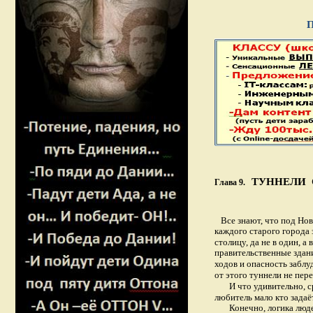
ПРОДОЛЖЕН
ТУННЕЛИ 
Глава 9.
Все знают, что под Нов
каждого старого города
столицу, да не в один, 
правительственные здан
ходов и опасность забл
от этого туннели не пер
И что удивительно, с
любитель мало кто задаё
Конечно, логика люд