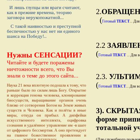
И лишь глупцы или враги считают,
2.
ОБРАЩЕН
как в прежние времена, теорию
заговора нерукопожатной...
(
Готовый
ТЕКСТ
... Дл
С такой наивностью и преступной
беспечностью у нас нет ни единого
шанса на Победу!..
2.2
ЗАЯВЛЕ
(
Нужны СЕНСАЦИИ?
Готовый
ТЕКС
Т
... Для 
Читайте и будете поражены
ничтожности всего, что Вы
знали о теме до этого сайта...
2.3.
УЛЬТИМ
(
Наука 21 века вплотную подошла к тому, что
Готовый
ТЕКСТ
... Для в
раньше было по силам лишь Богу. Открытие
и коррекция генома человека, клонирование
биосуществ, выращивание органов очень
близко от сотворения Богом на Земле живых
3). СКРЫТ
существ и Человека. Как и полёты в иные
миры, откуда он прибыл. А дипфейки
форме припи
искусственного интеллекта, оцифровка
сознания и удалённое управление им -в шаге
тотальной у
от цифрового бессмертия. А оно претендует
на главное божественное проявлении и
(Для служебного пользо