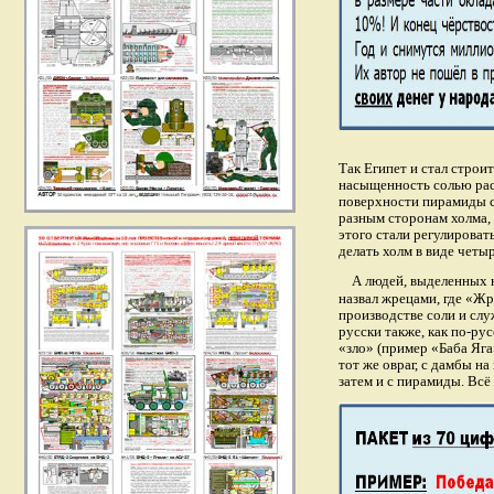
Так Египет и стал строи
насыщенность солью расс
поверхности пирамиды со
разным сторонам холма, 
этого стали регулироват
делать холм в виде чет
А людей, выделенных н
назвал жрецами, где «Жр
производстве соли и слу
русски также, как по-рус
«зло» (пример «Баба Яга»
тот же овраг, с дамбы н
затем и с пирамиды. Всё