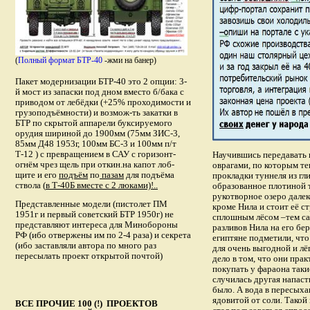
(
Полный формат БТР-40
-жми на банер)
Пакет модернизации БТР-40 это 2 опции: 3-
й мост из запаски под дном вместо б/бака с
приводом от лебёдки (+25% проходимости и
грузоподъёмности) и возмож-ть закатки в
БТР по скрытой аппарели буксируемого
орудия шириной до 1900мм (75мм ЗИС-3,
85мм Д48 1953г, 100мм БС-3 и 100мм п/т
Т-12 ) с превращением в САУ с горизонт-
Научившись передавать в
огнём чрез щель при откин.на капот лоб-
оврагами, по которым те
щите и его
подъём
по
пазам
для подъёма
прокладки туннеля из гл
ствола (
в Т-40Б вместе с 2 люками)!..
образованное плотиной т
рукотворное озеро далек
Представленные модели (пистолет ПМ
кроме Нила и стоит её с
1951г и первый советский БТР 1950г) не
сплошным лёсом –тем сам
представляют интереса для Минобороны
разливов Нила на его бе
РФ (ибо отвержены им по 2-4 раза) и секрета
египтяне подметили, чт
(ибо заставляли автора по много раз
для очень выгодной и лё
пересылать проект открытой почтой)
дело в том, что они пра
покупать у фараона таки
случилась другая напаст
было. А вода в пересых
ядовитой от соли. Такой
ВСЕ ПРОЧИЕ 100 (!) ПРОЕКТОВ