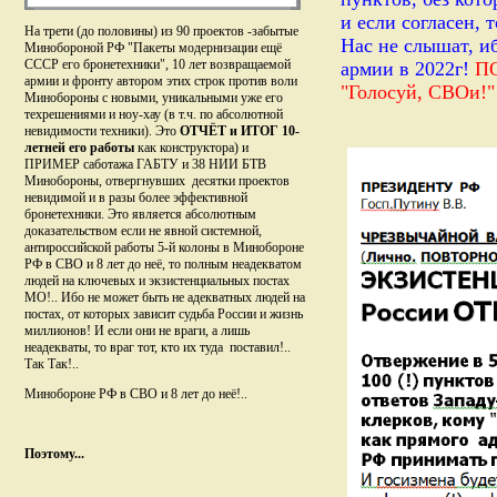
и если согласен, 
На трети (до половины) из 90 проектов -забытые
Нас не слышат, и
Минобороной РФ "Пакеты модернизации ещё
СССР его бронетехники", 10 лет возвращаемой
армии в 2022г!
ПО
армии и фронту автором этих строк против воли
"Голосуй, СВОи!"
Минобороны с новыми, уникальными уже его
техрешениями и ноу-хау (в т.ч. по абсолютной
невидимости техники). Это
ОТЧЁТ и ИТОГ 10-
летней его работы
как конструктора) и
ПРИМЕР саботажа ГАБТУ и 38 НИИ БТВ
Минобороны, отвергнувших десятки проектов
невидимой и в разы более эффективной
бронетехники. Это является абсолютным
доказательством если не явной системной,
антироссийской работы 5-й колоны в Минобороне
РФ в СВО и 8 лет до неё, то полным неадекватом
людей на ключевых и экзистенциальных постах
МО!.. Ибо не может быть не адекватных людей на
постах, от которых зависит судьба России и жизнь
миллионов! И если они не враги, а лишь
неадекваты, то враг тот, кто их туда поставил!..
Так Так!..
Минобороне РФ в СВО и 8 лет до неё!..
Поэтому...