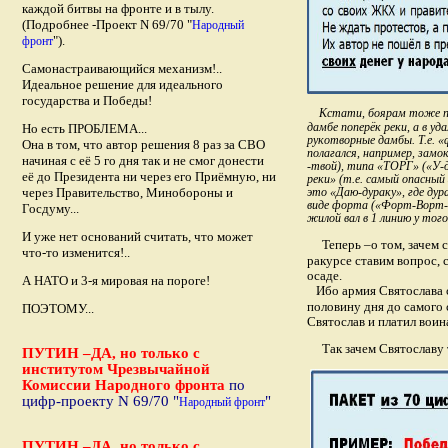
каждой битвы на фронте и в тылу.
(Подробнее -Проект N 69/70 "
Народный
").
фронт
Самонастраивающийся механизм!..
Идеальное решение для идеального
государства и Победы!
Кстати, боярам тоже пола
дамбе поперёк реки, а в у
Но есть ПРОБЛЕМА...
рукотворные дамбы. Т.е. «
Она в том, что автор решения 8 раз за СВО
полагался, например, замо
начиная с её 5 го дня так и не смог донести
-твой), типа «ТОРГ» («У-д
её до Президента ни через его Приёмную, ни
реки» (т.е. самый опасный
через Правительство, Минобороны и
это «Даю-дураку», где дур
виде форта («Форт-Ворт-в
Госдуму...
жилой вал в 1 линию у тог
И уже нет оснований считать, что может
Теперь –о том, зачем 
что-то изменится!..
ракурсе ставим вопрос, 
осаде.
А НАТО и 3-я мировая на пороге!
Ибо армия Святослава 
половину дня до самого с
ПОЭТОМУ...
Святослав и платил воин
Так зачем Святославу
ПУТИН –ДА, но только с
институтом Чрезвычайной
Комиссии Народного фронта
по
цифр-проекту N 69/70
"
"
Народный фронт
ПУТИН –ДА, но только с