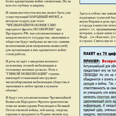
более адекватными войне элементами. Но на
всю его глубину и ширину.
И таким институтом вполне может быть уже
Здесь и сейчас мы заявл
существующий НАРОДНЫЙ ФРОНТ, в
подземных туннелей был
котором создать для этого
внука Рюрика в день пр
"ЧРЕЗВЫЧАЙНУЮ КОМИССИЮ
и города в качестве пен
народного фронта ПО ОБОРОНЕ" при
ранее», т.е. прервавшим
ветеране, а ныне князе (
Президенте РФ
, чьи уполномоченные в
Веди…) и «Кан-яза», (т.е
каждом интитуте государства, экономики и
и строил
Святослав по 
общества будут выбраны на местах самими
коллективами (или направлены комиссией)
для организации в них адекватного войне
стиля работы.
И речь не идёт о введении военного
положения, полной мобилизации и
тотальных военных рельсах. Речь о
"ГИБКОЙ МОБИЛИЗАЦИИ" страны,
имеющей отлаженный инструмент
масштабирования мобилизации общества и
экономики в любое время в нужном
объёме!..
И будут эти уполномоченные Чрезвычайной
Комиссии Народного Фронта практически
теми же комиссарами Революции и Великой
Отечественной войны, чей напор, энергия,
харизма и преданность Родине меняли ход