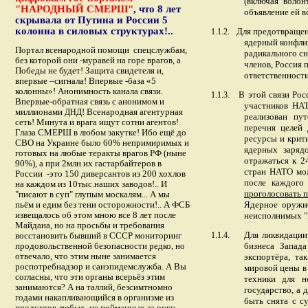
(включая воло
"НАРОДНЫЙ СМЕРШ"
, что 8 лет
объявление ей 
скрывала от Путина и России 5
колонна в силовых структурах!..
Для предотвращен
1.1.2.
ядерный конфлик
Портал всенародной помощи спецслужбам,
радикального сн
без которой они -муравей на горе врагов, а
членов,
Россия 
Победы не будет! Защита свидетеля и,
ответственност
впервые –сигнала! Впервые -база «5
колонны»! Анонимность канала связи.
В этой связи Рос
1.1.3.
Впервые-обратная связь с анонимом и
участников НАТ
миллионами
! Всенародная агентурная
ДНД
реализован пу
сеть! Минута и врага ищут сотни агентов!
перечня целей
Глаза СМЕРШ в любом закутке! Ибо ещё до
ресурсы и крит
СВО на Украине было 60% непримиримых и
ядерных заряд
готовых на любые теракты врагов РФ (ныне
отражаться к 2
90%), а при 2млн их гастарбайтеров в
стран НАТО мож
России -это 150 диверсантов из 200 хохлов
после каждого
на каждом из 10тыс.наших заводов!.. И
проголосовать 
"писают в суп" глупым москалям... А мы
пьём и едим без тени осторожности!.. А ФСБ
Ядерное оружие
извещалось об этом мною все 8 лет после
неисполнимых "
Майдана, но на просьбы и требования
Для ликвидации
восстановить бывший в СССР мониторинг
1.1.4.
продовольственной безопасности редко, но
бизнеса Запада
отвечало, что этим ныне занимается
экспортёра, та
роспотребнадзор и
санэпидемслужба
. А Вы
мировой цены в 
согласны, что эти органы всерьёз этим
техники для н
занимаются? А на таллий, безсимтномно
государство, а 
годами накапливающийся в организме из
быть снята с с
продуктов любых, не пойманных за руку