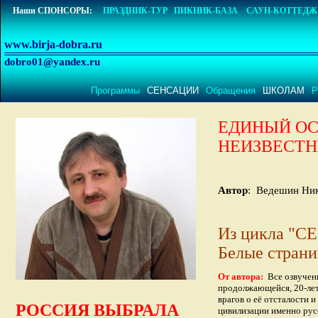
Наши СПОНСОРЫ:
ПРАЗДНИК-ТУР
ПИКНИК-БАЗА
САУН-КОТТЕДЖ
www.birja-dobra.ru
dobro01@yandex.ru
Программы
СЕНСАЦИИ
Обращения
ШКОЛАМ
Р
ЕДИНЫЙ ОС
НЕИЗВЕСТНЫ
Автор
: Ведеш
Из цикла "
Белые страни
От автора:
Все озвучен
продолжающейся, 20-лет
врагов о её отсталости 
РОССИЯ ВЫБРАЛА
цивилизации именно рус