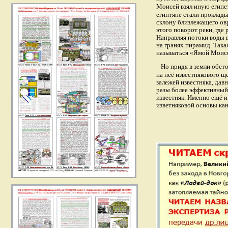
Моисей взял иную египе
египтяне стали проклады
склону близлежащего овр
этого поворот реки, где
Направляя потоки воды в
на гранях пирамид. Така
называться «Ямой Моисе
Но придя в земли обет
на неё известнякового щ
залежей известняка, да
разы более эффективный 
известняк. Именно ещё 
изветняковой основы ка