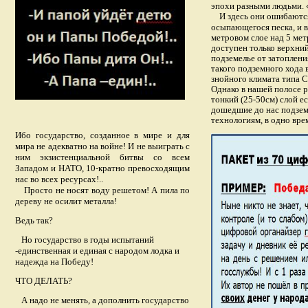
эпохи разными людьми. «
И здесь они ошибаются
осыпающегося песка, и в
метровом слое над 5 мет
доступен только верхний
подземелье от затоплени
такого подземного хода 
знойного климата типа 
Однако в нашей полосе р
тонкий (25-50см) слой е
дошедшие до нас подзем
технологиям, в одно вре
Ибо государство, созданное в мире и для
мира не адекватно на войне! И не выиграть с
ним экзистенциальной битвы со всем
Западом и НАТО, 10-кратно превосходящим
нас во всех ресурсах!..
Просто не носят воду решетом! А пила по
дереву не осилит металла!
Ведь так?
Но государство в годы испытаний
-единственная и единая с народом лодка и
надежда на Победу!
ЧТО ДЕЛАТЬ?
А надо не менять, а дополнить государство