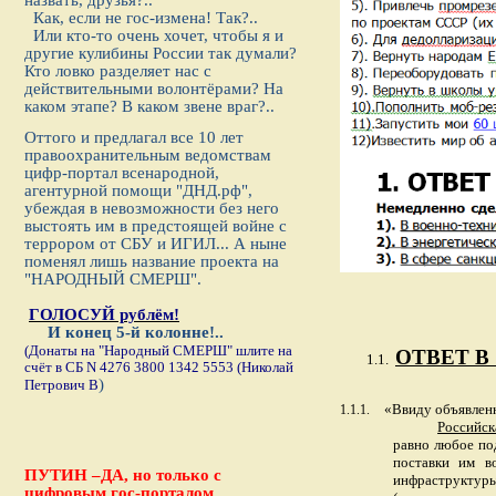
назвать, друзья?..
Как, если не гос-измена! Так?..
Или кто-то очень хочет, чтобы я и
другие кулибины России так думали?
Кто ловко разделяет нас с
действительными волонтёрами? На
каком этапе? В каком звене враг?..
Оттого и предлагал все 10 лет
правоохранительным ведомствам
цифр-портал всенародной,
агентурной помощи "ДНД.рф",
убеждая в невозможности без него
выстоять им в предстоящей войне с
террором от СБУ и ИГИЛ... А ныне
поменял лишь название проекта на
"НАРОДНЫЙ СМЕРШ".
ГОЛОСУЙ рублём!
И конец 5-й колонне!..
(Донаты на "Народный СМЕРШ"
шлите на
ОТВЕТ В
1.1.
счёт в СБ
N
4276 3800 1342 5553 (Николай
)
Петрович В
«Ввиду объявлен
1.1.1.
Российск
равно любое под
поставки им во
ПУТИН –ДА, но только с
инфраструктуры
цифровым гос-порталом