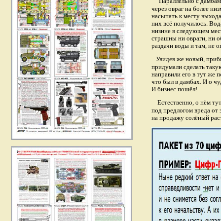
Параллельно с дамбами 
через овраг на более ни
насыпать к месту выхода
них всё получилось. Вод
низине в следующем мест
страшны ни овраги, ни 
раздачи воды и там, не 
Увидев же новый, приб
придумали сделать такую
направили его в тут же 
что был в дамбах. И о чу
И бизнес пошёл!
Естественно, о нём ту
под предлогом вреда от 
на продажу солёный раст