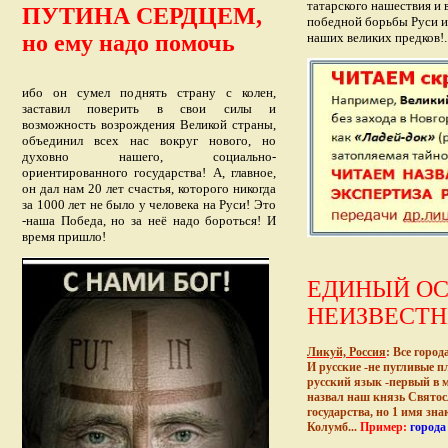
татарского нашествия и 
ПУТИНА СЕРДЦЕМ
,
победной борьбы Руси и 
но ему надо помочь
наших великих предков!.
ибо он сумел поднять страну с колен,
заставил поверить в свои силы и
возможность возрождения Великой страны,
объединил всех нас вокруг нового, но
духовно нашего, социально-
ориентированного государства! А, главное,
он дал нам 20 лет счастья, которого никогда
за 1000 лет не было у человека на Руси! Это
-наша Победа, но за неё надо бороться! И
время пришло!
ЕДИНЫЙ ОС
НЕИЗВЕСТНЫ
Ликуй, Россия
: Все город
И русские -не пугливые п
русский язык -первый в м
назвал наш князь Святос
государства, но 1 имя зн
Колумб...
Пример:
города