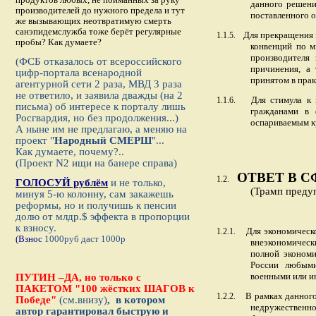
данного решени
производителей до нужного предела и тут
поставленного 
же вызывающих неотвратимую смерть
санэпидемслужба тоже берёт регулярные
Для прекращения
1.1.5.
пробы? Как думаете?
конвенций по м
производителя
(ФСБ отказалось от всероссийского
причинения, а 
цифр-портала всенародной
принятом в прак
агентурной сети 2 раза, МВД 3 раза
не ответило, и заявила дважды (на 2
Для стимула к
1.1.6.
письма) об интересе к порталу лишь
гражданами в 
Росгвардия, но без продолжения...)
оспариваемым кр
А ныне им не предлагаю, а меняю на
проект
"
Народный СМЕРШ
"...
Как думаете, почему?..
(Проект N2 ищи на банере справа)
ОТВЕТ В 
1.2.
ГОЛОСУЙ рублём
и не только,
(Трамп преду
минуя 5-ю колонну, сам закажешь
реформы, но и получишь к пенсии
долю от млдр.$ эффекта в пропорции
к взносу.
Для экономическ
1.2.1.
(Взнос
1000руб даст 1000р
внеэкономическ
полной экономи
России любыми
военными или и
ПУТИН –ДА, но только с
ПАКЕТОМ "100 жёстких ШАГОВ к
В рамках данног
1.2.2.
Победе"
(см.внизу)
,
в котором
недружественно
автор гарантировал быструю и