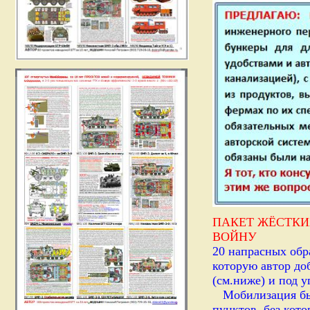
ПАКЕТ ЖЁСТКИ
ВОЙН
У
20 напрасных обр
которую автор д
(см.ниже) и под 
Мобилизация был
пунктов, без кот