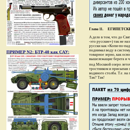
ЕГИПЕТСК
Глава 11.
А дело в том, что до Св
-это русские») так не на
русски как «Копи-по-пад
поднимал воду в систему
ПРИМЕР N2: БТР-40 как САУ:
товарное зерно, как осн
вышележащие берега и че
под Москвой озеро лето
тростником и присыпав з
водяного столба. Т.е. н
Так
?
Так!