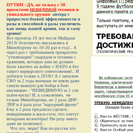
ПУТИН –ДА, но только с
50
проектами
техники и
НЕВИДИМОЙ
уникального оружия
автора с
приростом боевой эффективности в
разы и способной в разы увеличить
как мощь нашей армии, так и саму
армию!
Все проекты 10 лет после Майдана
2013г безответно высылались в
Миноборону по 10-20 раз в год!.. А
через раз с требованием прекратить
"утилизацию" снарядов и техники с
хранения, которых нам не должно
было хватить на войну с НАТО и без
такого варварского уничтожения!.. И
добился только к 2019г! А с началом
СВО за 2 года военные не взяли даже
самую важную для бойца в бою
амуницию - "НЕВИДИМУЮ за 1 сек
шлем-каску! И, к сожалению, не
только Минобороны, но 2 раза ДНР-
ЛНР и 4 раза раза "народный фронт"
Ему я 2 раза предлагал сделать
невидимыми и маск-сети, что плетут
вечерами волонтёры! Ни разу никто
даже не позвонил!..
Что это, люди? Как по-русски это