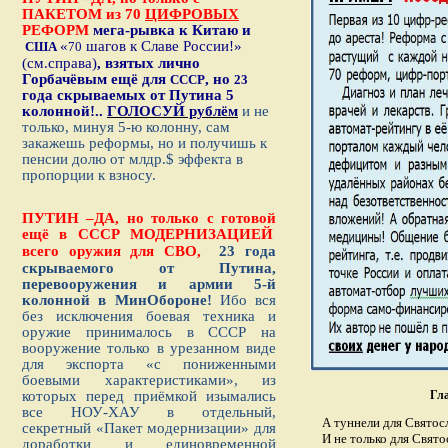
ПАКЕТОМ из 70
ЦИФРОВЫХ
РЕФОРМ
мега-рывка к Китаю и
«
шагов к Славе России!»
США
70
(см.справа)
, взятых лично
Горбачёвым ещё для
, но
СССР
23
года скрываемых от Путина 5
колонной!..
ГОЛОСУЙ рублём
и не
только, минуя 5-ю колонну, сам
закажешь реформы, но и получишь к
пенсии долю от млдр.$ эффекта в
пропорции к взносу.
ПУТИН –ДА, но только с готовой
ещё в СССР
МОДЕРНИЗАЦИЕЙ
всего оружия для СВО,
23 года
скрываемого от Путина,
перевооружения и армии 5-й
колонной в МинОбороне!
Ибо вся
без исключения боевая техника и
оружие принималось в СССР на
вооружение только в урезанном виде
для экспорта «с пониженными
боевыми характеристиками», из
которых перед приёмкой изымались
Гла
все НОУ-ХАУ в отдельный,
А туннели для Святосл
секретный «Пакет модернизации» для
И не только для Свято
доработки и единовременной