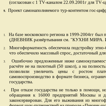
(согласован с 1 Т
V
-каналом 22.09.2001г для
TV
-ц
Проект самонаполняемого тур-контентом гос-цифр
9.
На базе московского региона в 1999-2004гг был
1.
(ДНЕВНИК развёртывания см. "КУХНИ МИР
Многоформатность обеспечила подстройку этно-б
2.
что обеспечило массовый спрос, достаточный для
Ошибочно предложенные ниже самоокупаемости
3.
расчёте не на пилотный (50 школ), а на полнос
позволили увеличить цены с ростом плате
самовоспроизводство в формате бизнеса, ограни
государства.
При отказе государства не только в помощи, н
4.
обращения к 16000 предприятий Москвы и де
законсервирован. Для его выживания из много
формат шоу-путешествий на природе «Пикник-шоу