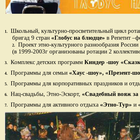
На фото: Вечер "Знакомьтесь: Конго
Школьный, культурно-просветительный цикл рота
1.
бригад 9 стран
«Глобус на блюдце»
в Репетит –
Проект этно-культурного разнообразия России
2.
(в 1999-2003г организованы ротации 2 коллекти
Комплекс детских программ
Киндер -шоу «Сказ
3.
Программы для семьи
«Хаус -шоу», «Презент-ш
4.
Программы для корпоративных праздников и от
5.
Нац-свадьбы, Этно-Эскорт,
«Свадебный вояж за
6.
Программы для активного отдыха
«Этно-Тур»
и
7.