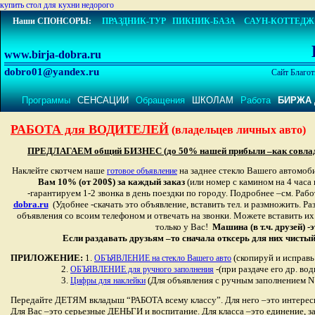
купить стол для кухни недорого
Наши СПОНСОРЫ:
ПРАЗДНИК-ТУР
ПИКНИК-БАЗА
САУН-КОТТЕДЖ
www.birja-dobra.ru
dobro01@yandex.ru
Сайт Благот
Программы
СЕНСАЦИИ
Обращения
ШКОЛАМ
Работа
БИРЖА 
РАБОТА для ВОДИТЕЛЕЙ
(владельцев личных авто)
ПРЕДЛАГАЕМ общий БИЗНЕС (до 50
%
нашей прибыли –как совла
Наклейте скотчем наше
на заднее стекло Вашего автомобил
готовое объявление
Вам 10% (от 2
00$)
за каждый заказ
(или номер с камином на 4 часа 
-гарантируем 1-2 звонка в день поездки по городу. Подробнее
–
см. Рабо
dobra.ru
(Удобнее -скачать это объявление, вставить тел. и
размножить. Ра
объявления со всоим телефоном и отвечать на звонки. Можете вставить их
только у Вас!
Машина (в т.ч. друзей) 
Если раздавать друзьям –то сначала отксерь для них чистый 
ПРИЛОЖЕНИЕ:
1.
(скопируй и исправь 
ОБЪЯВЛЕНИЕ на стекло Вашего авто
2.
-(при раздаче его др. вод
ОБЪЯВЛЕНИЕ для ручного заполнения
3.
(Для объявления с ручным заполнением N
Цифры для наклейки
Передайте ДЕТЯМ вкладыш “РАБОТА всему классу”. Для него –это интересна
Для Вас –это серьезные ДЕНЬГИ и воспитание. Для класса –это единение,