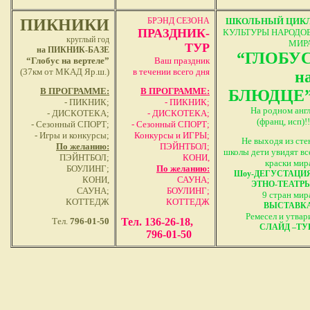
ПИКНИКИ
БРЭНД СЕЗОНА
ШКОЛЬНЫЙ ЦИК
ПРАЗДНИК-
КУЛЬТУРЫ НАРОДО
круглый год
МИР
ТУР
на ПИКНИК-БАЗЕ
“ГЛОБУ
“Глобус на вертеле”
Ваш праздник
(37км от МКАД Яр.ш.)
в течении всего дня
н
В ПРОГРАММЕ
:
В ПРОГРАММЕ:
БЛЮДЦЕ
- ПИКНИК;
- ПИКНИК;
На родном англ
-
ДИСКОТЕКА;
- ДИСКОТЕКА;
(франц, исп)!!
- Сезонный СПОРТ;
- Сезонный СПОРТ;
- Игры и конкурсы;
Конкурсы и ИГРЫ;
Не выходя из сте
По желанию:
ПЭЙНТБОЛ;
школы дети увидят вс
ПЭЙНТБОЛ;
КОНИ,
краски мир
БОУЛИНГ;
По желанию:
Шоу-ДЕГУСТАЦИ
КОНИ,
САУНА;
ЭТНО-ТЕАТР
САУНА;
БОУЛИНГ;
9 стран мир
КОТТЕДЖ
КОТТЕДЖ
ВЫСТАВК
Ремесел и утвар
Тел.
796-01-50
Тел. 136-26-18,
СЛАЙД –ТУ
796-01-50