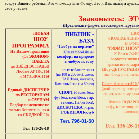
вокруг Вашего ребенка. Это –помощь Благ.Фонду. Это и Ваш вклад и душа..
свое участие!
Знакомьтесь: Э
(Предложите фирме, пассажирам, друзья
ЛЮБАЯ
ПИКНИК -
ШО
ШОУ
-ПОЗДРАВЛЕНИ
-
БАЗА
В ОФИ
ПРОГРАММА
“Глобус на вертеле”
“ОФИС-ШОУ
На Вашем празднике
(37км от МКАД Яр.ш.)
К Вам в ОФИ
(От
ЭКОНОМ-
комфорт на природе
ворвутся звуки 
ПАКЕТА
в любую погоду
краски всего мира
до ЗВЁЗД ЭСТРАДЫ)
Шоу-ДЕГУСТАЦИ
крытые банкет. зоны
Любые АРТИСТЫ
экз. блюд и напитко
(на 100 и 200чел), сцена,
и МУЗЫКАНТЫ
ТАНЦпол, мангалы,
Пакет- блоки
от 300
Каминный зал (на 80чел)
(люб. зрелищ. номера
Единый ДИСПЕТЧЕР
СПОРТ
(баскетбол.
стрип, вокал, музыка
по РЕСТОРАНАМ
футбол. волейбол, тир,
и САУНАМ
теннис, Пейнтбол),
Лучший ПОДАРО
Подбор помещение не
шефу, коллективу ил
ДИСКОТЕКА
, игры.
только бесплатно, но и
чиновник
РОБИНЗОН-клуб
со СКИДКОЙ 2
%
Тел. 796-01-50
Тел. 136-26-1
Тел. 136-26-18