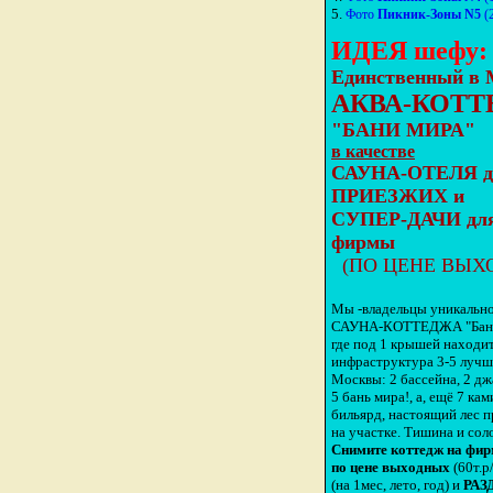
5.
Фото
Пикник-Зоны N5
(
ИДЕЯ шефу:
Единственный в 
АКВА-КОТ
"БАНИ МИРА"
в качестве
САУНА-ОТЕЛЯ д
ПРИЕЗЖИХ и
СУПЕР-ДАЧИ для
фирмы
(ПО ЦЕНЕ ВЫХО
Мы -владельцы уникальн
САУНА-КОТТЕДЖА "Бани
где под 1 крышей находи
инфраструктура 3-5 лучш
Москвы: 2 бассейна, 2 дж
5 бань мира!, а, ещё 7 кам
бильярд, настоящий лес 
на участке. Тишина и сол
Снимите коттедж на фи
по цене выходных
(60т.р
(на 1мес, лето, год) и
РАЗ