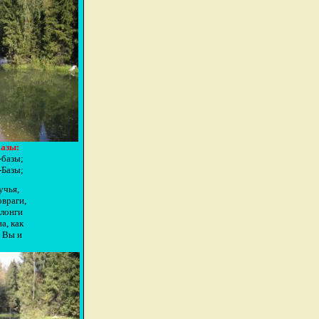
азы:
базы;
Базы;
учья,
овраги,
злонги
а, как
о Вы и