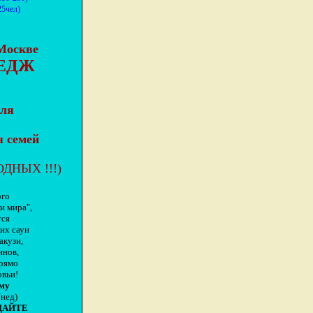
25чел)
Москве
ТЕДЖ
ля
 семей
ДНЫХ !!!)
ого
 мира",
тся
их саун
акузи,
инов,
прямо
овьи!
рму
/нед)
ДАЙТЕ