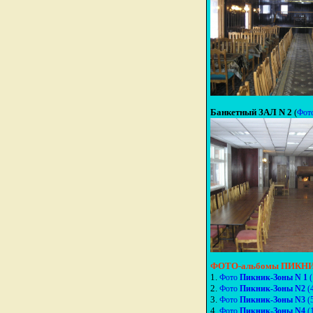
Банкетный ЗАЛ N 2
(
Фот
ФОТО-альбомы ПИКНИ
1.
Фото
Пикник-Зоны N 1
(
2.
Фото
Пикник-Зоны N2
(
3.
Фото
Пикник-Зоны N3
(
4.
Фото
Пикник-Зоны N4
(