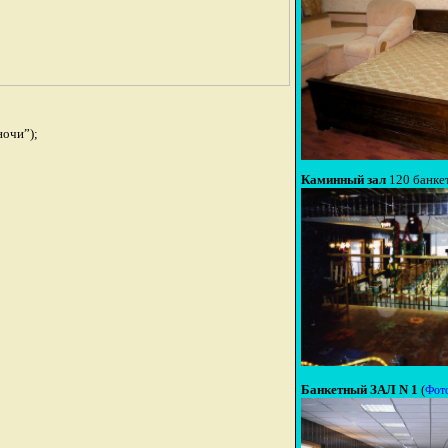
ночи”);
Каминный зал
120 банке
Банкетный ЗАЛ N 1
(
Фот