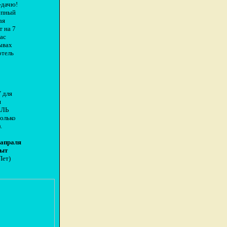
-дачю!
упный
ая
т на 7
Вас
рывах
отель
 для
ш
ЕЛЬ
только
.
апраля
рыт
Пет)