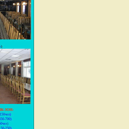
)
о
К-ЗОН:
150чел)
450-700)
50чел)
150-250)