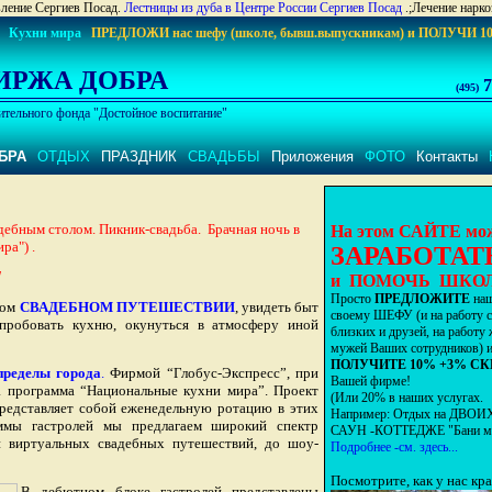
вление Сергиев Посад.
Лестницы из дуба в Центре России Сергиев Посад
.;Лечение нарк
Кухни мира
ПРЕДЛОЖИ
нас шефу (школе, бывш.выпускникам) и
ПОЛУЧИ 1
ИРЖА ДОБРА
7
(495)
ительного фонда "Достойное воспитание"
БРА
ОТДЫХ
ПРАЗДНИК
СВАДЬБЫ
Приложения
ФОТО
Контакты
ебным столом. Пикник-свадьба. Брачная ночь в
На этом САЙТЕ мо
ра") .
ЗАРАБОТАТ
!
и ПОМОЧЬ ШКО
Просто
ПРЕДЛОЖИТЕ
на
ком
СВАДЕБНОМ ПУТЕШЕСТВИИ
, увидеть быт
своему ШЕФУ (и на работу 
опробовать кухню, окунуться в атмосферу иной
близких и друзей, на работу 
мужей Ваших сотрудников) 
ПОЛУЧИТЕ 10% +3% С
пределы города
.
Фирмой “Глобус-Экспресс”, при
Вашей фирме!
программа “Национальные кухни мира”. Проект
(Или 20% в наших услугах.
 представляет собой еженедельную ротацию в этих
Например: Отдых на ДВОИ
аммы гастролей мы предлагаем широкий спектр
САУН -КОТТЕДЖЕ "Бани ми
 и виртуальных свадебных путешествий, до шоу-
Подробнее -см. здесь...
Посмотрите, как у нас кр
В дебютном блоке гастролей представлены