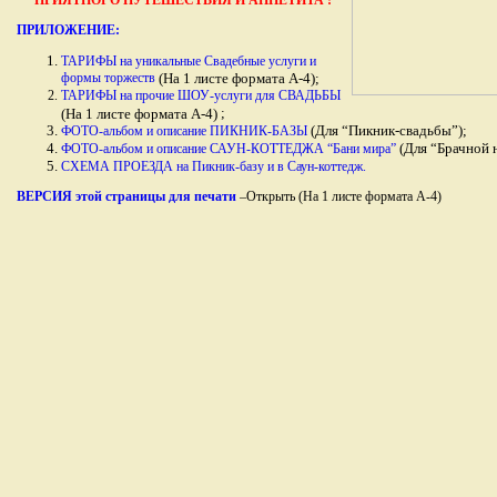
ПРИЯТНОГО ПУТЕШЕСТВИЯ И АППЕТИТА !
ПРИЛОЖЕНИЕ:
ТАРИФЫ на уникальные Свадебные услуги и
формы торжеств
(На 1 листе формата А-4);
ТАРИФЫ на прочие ШОУ-услуги для СВАДЬБЫ
;
(На 1 листе формата А-4)
(Для “Пикник-свадьбы”);
ФОТО-альбом и описание ПИКНИК-БАЗЫ
(Для “Брачной 
ФОТО-альбом и описание САУН-КОТТЕДЖА “Бани мира”
СХЕМА ПРОЕЗДА на Пикник-базу и в Саун-коттедж.
ВЕРСИЯ этой страницы для печати
–Открыть (На 1 листе формата А-4)