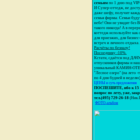
семьям
по 1 дню под VIP
И Супер-оттедж, не дост
даже шефу, получит кажд
семья фирмы. Семьи буду
небе! Они не увидят без 
такого никогда! А в пере
коттедж используйте как 
для приезжих, для бизнес-
встреч и личного отдыха.
Расчёты по безналу!
Посоеднику -10%.
Кстати, сдаётся под ДАЧУ
отпускников фирмы и на
уникальный КАМИН-ОТ
"Лесное озеро" (на лето -
по 4 дня будней в неделю)
ЦЕНЫ и суть предложения
ПОСПЕШИТЕ, ибо к 15 
вопрос по лету, уже, зак
тел.(495) 729-26-18
(Ник.
ФОТО-альбом