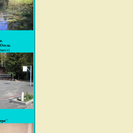
а.
Отель
0мест)
еро"