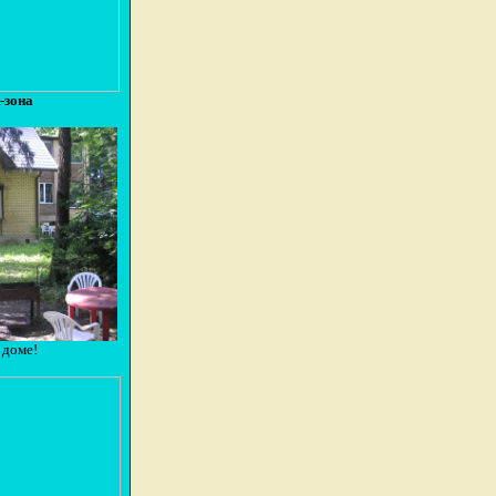
-зона
в доме!