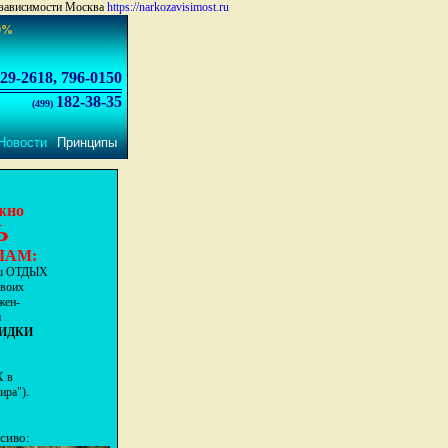
озависимости Москва
https://narkozavisimost.ru
0%
29-2618, 796-0150
182-38-35
(499)
Новости
Принципы
жно
Ь
ЛАМ:
ш ОТДЫХ
своих
жен-
и
КИДКИ
Х в
ра").
асиво: