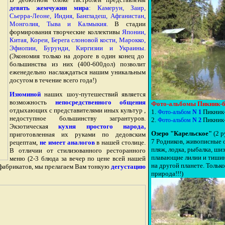
девять жемчужин мира
: Камерун, Заир,
Сьерра-Леоне, Индия, Бангладеш, Афганистан,
Монголия, Тыва и Калмыкия.
В стадии
формирования творческие коллективы
Японии,
Китая, Кореи, Берега слоновой кости, Марокко,
Эфиопии, Бурунди, Киргизии и Украины.
(Экономия только на дороге в один конец до
большинства из них (400-600дол) позволит
еженедельно наслаждаться нашим уникальным
досугом в течение всего года!)
Изюминой
наших шоу-путешествий является
возможность
непосредственного общения
Фото-альбомы Пикник-б
отдыхающих с представителями иных культур ,
1.
Пикник-
Фото-альбом
N 1
недоступное большинству загрантуров.
2.
Пикник-
Фото-альбом
N 2
Экзотическая
кухня простого народа,
Озеро "Карельское"
(2 р
приготовленная их руками
по дедовским
7 Родников, живописные 
рецептам,
не имеет аналогов
в нашей столице.
пляж, лодка, рыбалка, ши
В отличии от стилизованного ресторанного
плавающие лилии и тишин
меню (2-3 блюда за вечер по цене всей нашей
на другой планете. Тольк
уфабрикатов, мы прелагаем Вам тонкую
дегустацию
природа!!!)