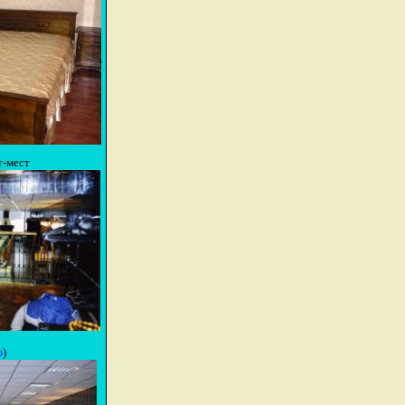
т-мест
)
о