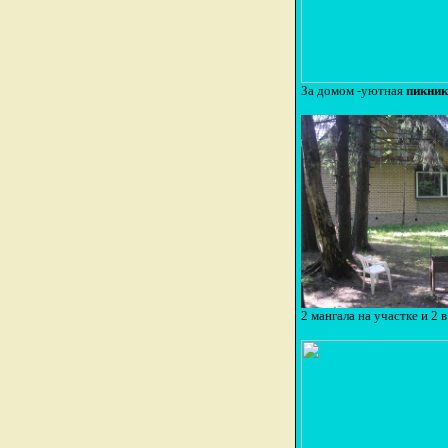
За домом -уютная
пикник
2 мангала на участке и 2 