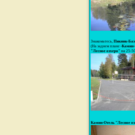
Знакомьтесь,
Пикник-Баз
(На заднем плане -
Камин-
"Лесное озхеро"
на 25-5
Камин-Отель "Лесное оз