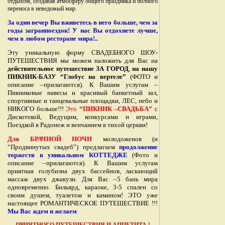
отдыхом, создавая атмосферу общего праздника и полного
переноса в неведомый мир.
За один вечер Вы вживетесь в него больше, чем за
годы загранпоездок! У нас Вы отдохнете лучше,
чем в любом ресторане мира!..
Эту уникальную форму СВАДЕБНОГО ШОУ-
ПУТЕШЕСТВИЯ мы можем наложить для Вас на
действительное путешествие ЗА ГОРОД
,
на нашу
ПИКНИК-БАЗУ “Глобус на вертеле”
(ФОТО и
описание –прилагаются). К Вашим услугам –
Пикниковые навесы и красивый банкетный зал,
спортивные и танцевальные площадки, ЛЕС, небо и
НИКОГО больше!!!
Это
“ПИКНИК –СВАДЬБА”
с
Дискотекой, Ведущим, конкурсами и играми,
Поездкой в Радонеж и венчанием в тихой церкви!
Для БРАЧНОЙ НОЧИ
молодоженов (и
“Продвинутых свадеб”) предлагаем
продолжение
торжеств в уникальном КОТТЕДЖЕ
(Фото и
описание –прилагаются). К Вашим услугам
приятная голубизна двух бассейнов, ласкающий
массаж двух джакузи. Для Вас –5 бань мира
одновременно. Бильярд, караоке, 3-5 спален со
своим душем, туалетом и камином! ЭТО уже
настоящее РОМАНТИЧЕСКОЕ ПУТЕШЕСТВИЕ !!!
Мы Вас ждем и желаем