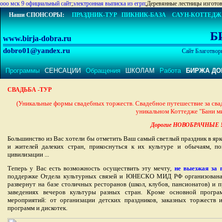
ооо мск 9 официальный сайт
;
электронная выписка из егрп
;Деревянные лестницы изгото
Наши СПОНСОРЫ:
ПРАЗДНИК-ТУР
ПИКНИК-БАЗА
САУН-КОТТЕДЖ
Б
www.birja-dobra.ru
dobro01@yandex.ru
Сайт Благотвор
Программы
СЕНСАЦИИ
Обращения
ШКОЛАМ
Работа
БИРЖА ДО
СВАДЬБА -ТУР
(Уникальные формы свадебных торжеств. Свадебное путешествие за свад
уникальном Коттедже "Бани ми
Дорогие НОВОБРАЧНЫЕ 
Большинство из Вас хотели бы отметить Ваш самый светлый праздник в яр
и жителей далеких стран, прикоснуться к их культуре и обычаям, п
цивилизации ...
Теперь у Вас есть возможность осуществить эту мечту,
не выезжая за 
поддержке Отдела культурных связей и ЮНЕСКО МИД РФ организована 
развернут на базе столичных ресторанов (школ, клубов, пансионатов) и
заведениях вечеров культуры разных стран. Кроме основной прогр
мероприятий: от организации детских праздников, заказных торжеств
программ и дискотек.